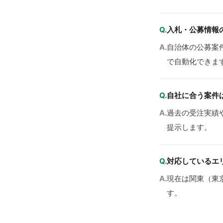
Q.
入札・公募情報
A.
自治体の公募案
で自動化できま
Q.
自社に合う案件
A.
過去の受注実績
提示します。
Q.
対応しているエ
A.
現在は関東（東
す。