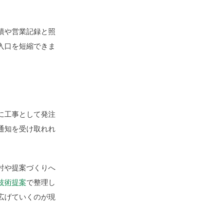
績や営業記録と照
入口を短縮できま
に工事として発注
通知を受け取れれ
討や提案づくりへ
技術提案
で整理し
広げていくのが現