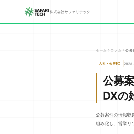
株式会社サファリテック
ホーム
コラム
公募
2026
入札・公募DX
公募
DXの
公募案件の情報収
組み化し、営業リ