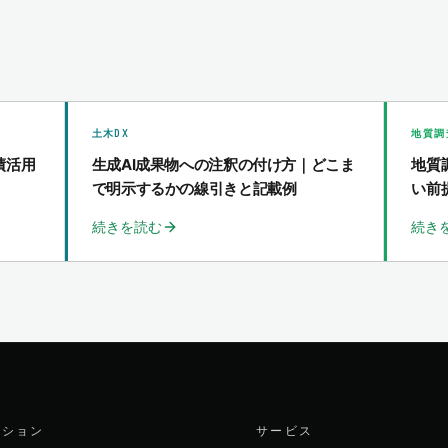
土木DX
地質調
績活用
生成AI成果物への注釈の付け方｜どこま
地質
で明示するかの線引きと記載例
い前
続きを読む
続き
ーション
サービス